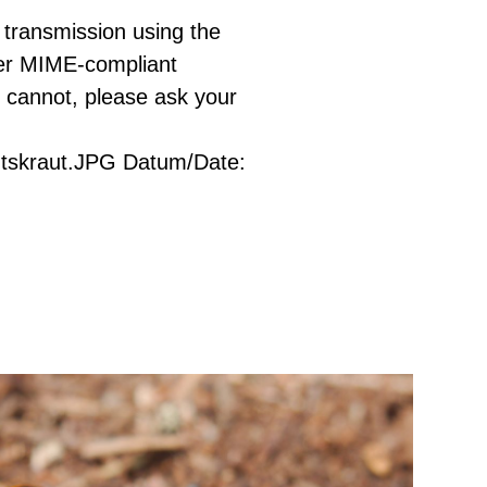
 transmission using the
her MIME-compliant
ou cannot, please ask your
htskraut.JPG Datum/Date: