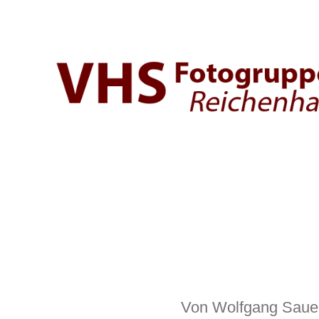
Fotogruppe
der
VHS
Bad
Reichenhall
Von
Wolfgang Saue