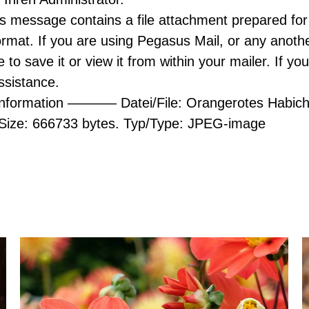
his message contains a file attachment prepared for
mat. If you are using Pegasus Mail, or any anot
to save it or view it from within your mailer. If y
ssistance.
e information ———– Datei/File: Orangerotes Habic
Size: 666733 bytes. Typ/Type: JPEG-image