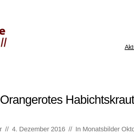
Akt
Orangerotes Habichtskrau
r
//
4. Dezember 2016
//
In
Monatsbilder Ok