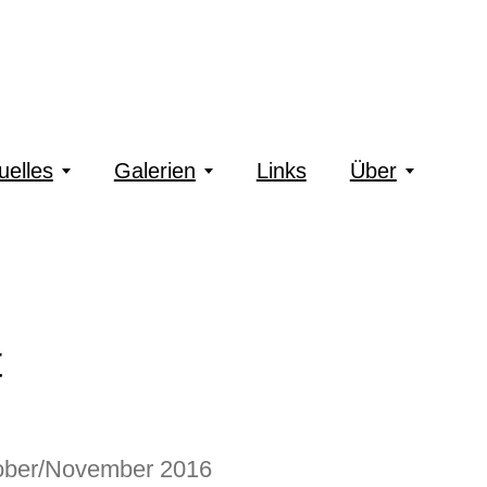
uelles
Galerien
Links
Über
t
tober/November 2016