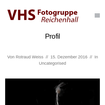
Menü
umsch
Fotogruppe
der
Profil
VHS
Bad
Reichenhall
Von
Rotraud Weiss
//
15. Dezember 2016
//
In
Uncategorised