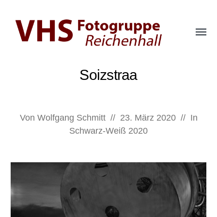
Menü
umsch
Fotogruppe
der
Soizstraa
VHS
Bad
Reichenhall
Von
Wolfgang Schmitt
//
23. März 2020
//
In
Schwarz-Weiß 2020