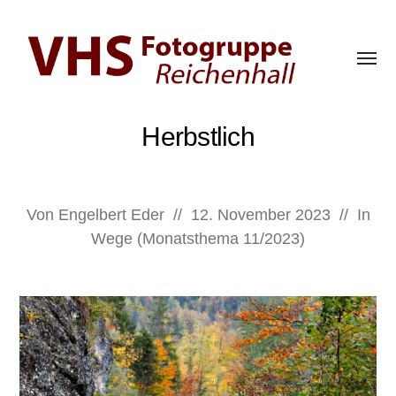
Menü
umsch
Fotogruppe
der
Herbstlich
VHS
Bad
Reichenhall
Von
Engelbert Eder
//
12. November 2023
//
In
Wege (Monatsthema 11/2023)