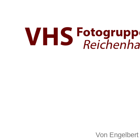
Fotogruppe
der
VHS
Bad
Reichenhall
Von
Engelbert