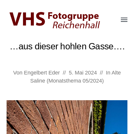
Menü
umsch
Fotogruppe
der
…aus dieser hohlen Gasse….
VHS
Bad
Reichenhall
Von
Engelbert Eder
//
5. Mai 2024
//
In
Alte
Saline (Monatsthema 05/2024)