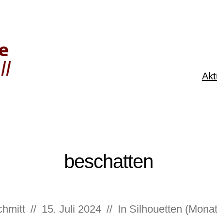
Akt
beschatten
hmitt
//
15. Juli 2024
//
In
Silhouetten (Mona