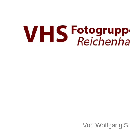
Fotogruppe
der
VHS
Bad
Reichenhall
Von
Wolfgang Sc