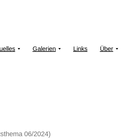
uelles
Galerien
Links
Über
tsthema 06/2024)