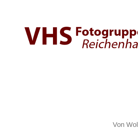
Fotogruppe
der
VHS
Bad
Reichenhall
Von
Wol