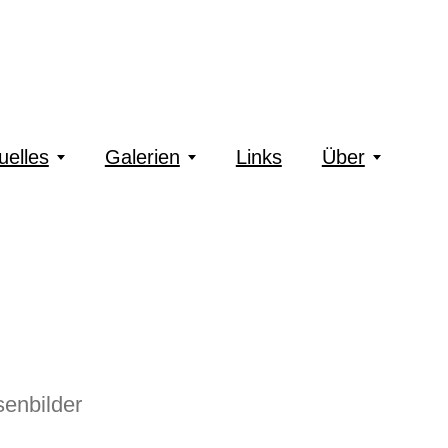
uelles
Galerien
Links
Über
enbilder