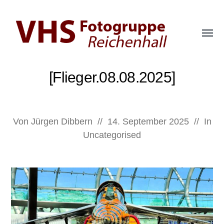
Menü
umsch
Fotogruppe
der
[Flieger.08.08.2025]
VHS
Bad
Reichenhall
Von
Jürgen Dibbern
//
14. September 2025
//
In
Uncategorised