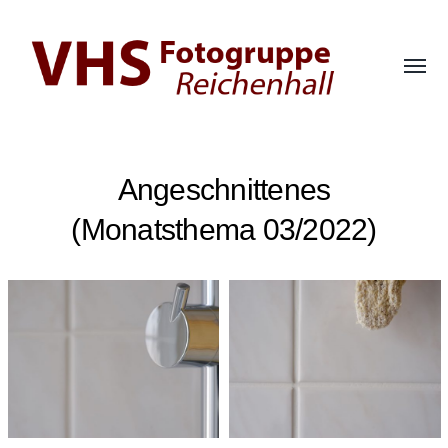
Menü
umsch
Fotogruppe
der
VHS
Angeschnittenes
Bad
Reichenhall
(Monatsthema 03/2022)