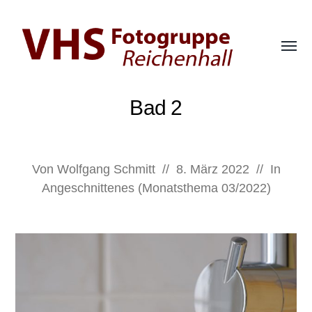
Menü
umsch
Fotogruppe
der
Bad 2
VHS
Bad
Reichenhall
Von
Wolfgang Schmitt
//
8. März 2022
//
In
Angeschnittenes (Monatsthema 03/2022)